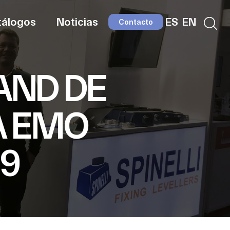
tálogos
Noticias
ES
EN
Contacto
AND DE
IA EMO
9