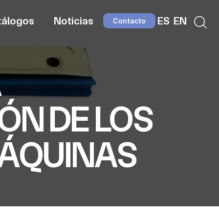
tálogos
Noticias
ES
EN
Contacto
A
ÓN DE LOS
MÁQUINAS